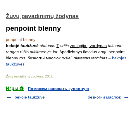
Žuvų pavadinimų žodynas
penpoint blenny
penpoint blenny
bekojė
taukžuvė
statusas
T
sritis
zoologija | vardynas
taksono
rangas
rūšis
atitikmenys
:
lot.
Apodichthys flavidus
angl.
penpoint
blenny
rus.
безногий маслюк
ryšiai
:
platesnis terminas
–
bekojės
taukžuvės
Žuvų pavadinimų žodynas
.
2005
.
Игры ⚽
Поможем написать курсовую
bekojė taukžuvė
безногий маслюк