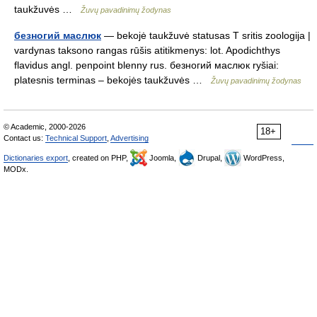
taukžuvės …
Žuvų pavadinimų žodynas
безногий маслюк
— bekojė taukžuvė statusas T sritis zoologija |
vardynas taksono rangas rūšis atitikmenys: lot. Apodichthys
flavidus angl. penpoint blenny rus. безногий маслюк ryšiai:
platesnis terminas – bekojės taukžuvės …
Žuvų pavadinimų žodynas
© Academic, 2000-2026
18+
Contact us:
Technical Support
,
Advertising
Dictionaries export
, created on PHP,
Joomla,
Drupal,
WordPress,
MODx.