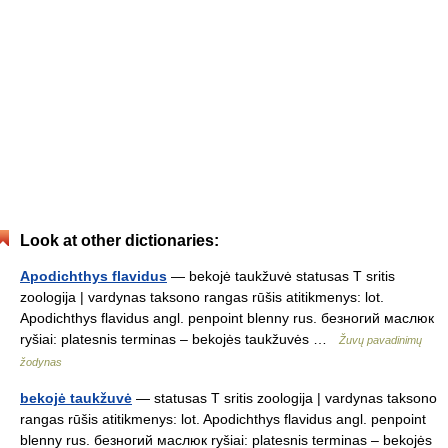
Look at other dictionaries:
Apodichthys flavidus
— bekojė taukžuvė statusas T sritis
zoologija | vardynas taksono rangas rūšis atitikmenys: lot.
Apodichthys flavidus angl. penpoint blenny rus. безногий маслюк
ryšiai: platesnis terminas – bekojės taukžuvės …
Žuvų pavadinimų
žodynas
bekojė taukžuvė
— statusas T sritis zoologija | vardynas taksono
rangas rūšis atitikmenys: lot. Apodichthys flavidus angl. penpoint
blenny rus. безногий маслюк ryšiai: platesnis terminas – bekojės