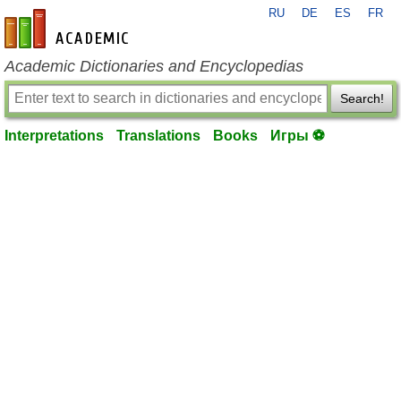
RU
DE
ES
FR
en-academic.com
Academic Dictionaries and Encyclopedias
Search!
Interpretations
Translations
Books
Игры ⚽